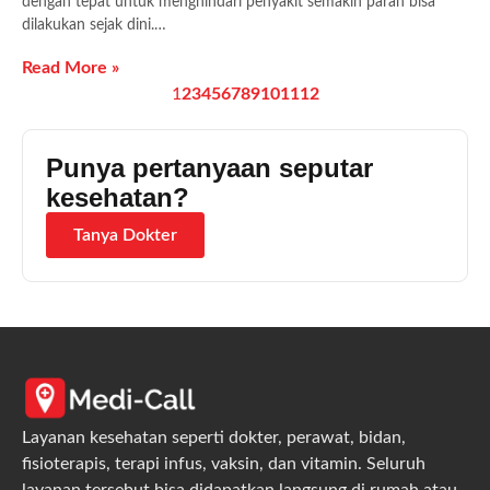
dengan tepat untuk menghindari penyakit semakin parah bisa
dilakukan sejak dini.…
Read More »
1
2
3
4
5
6
7
8
9
10
11
12
Punya pertanyaan seputar
kesehatan?
Tanya Dokter
Layanan kesehatan seperti dokter, perawat, bidan,
fisioterapis, terapi infus, vaksin, dan vitamin. Seluruh
layanan tersebut bisa didapatkan langsung di rumah atau