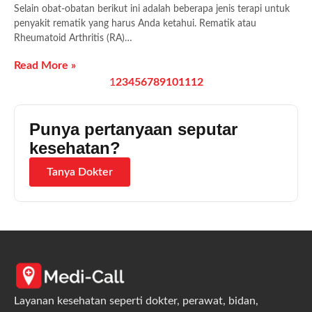
Selain obat-obatan berikut ini adalah beberapa jenis terapi untuk
penyakit rematik yang harus Anda ketahui. Rematik atau
Rheumatoid Arthritis (RA)…
Read More »
1
2
3
4
5
6
7
8
9
10
11
12
Punya pertanyaan seputar
kesehatan?
Tanya Dokter
Layanan kesehatan seperti dokter, perawat, bidan,