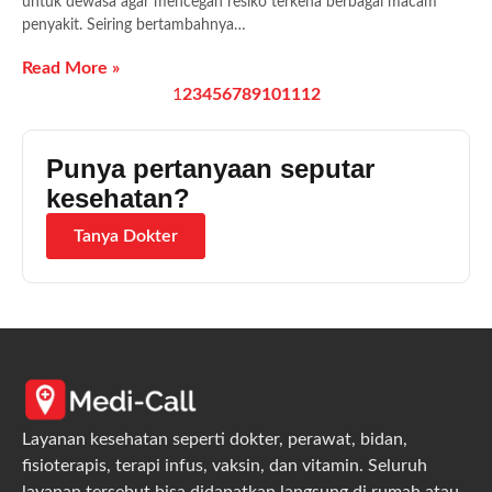
untuk dewasa agar mencegah resiko terkena berbagai macam
penyakit. Seiring bertambahnya…
Read More »
1
2
3
4
5
6
7
8
9
10
11
12
Punya pertanyaan seputar
kesehatan?
Tanya Dokter
Layanan kesehatan seperti dokter, perawat, bidan,
fisioterapis, terapi infus, vaksin, dan vitamin. Seluruh
layanan tersebut bisa didapatkan langsung di rumah atau