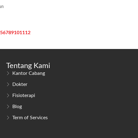
un
5
6
7
8
9
10
11
12
Tentang Kami
Kantor Cabang
Dokter
Fisioterapi
Blog
Term of Services