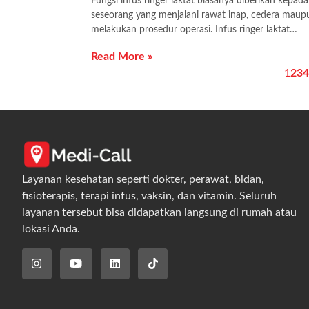
Fungsi infus ringer laktat biasanya diberikan kepada
seseorang yang menjalani rawat inap, cedera maup
melakukan prosedur operasi. Infus ringer laktat…
Read More »
1
2
3
4
Layanan kesehatan seperti dokter, perawat, bidan,
fisioterapis, terapi infus, vaksin, dan vitamin. Seluruh
layanan tersebut bisa didapatkan langsung di rumah atau
lokasi Anda.