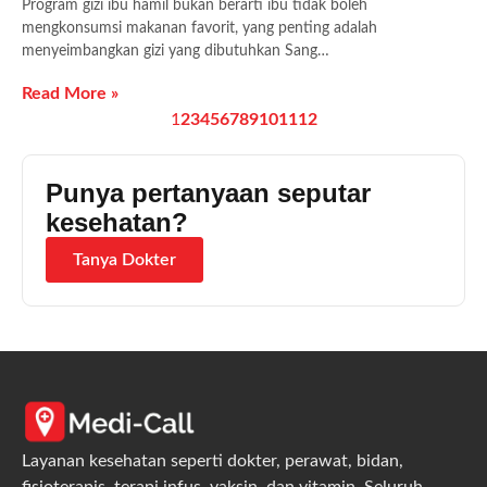
Program gizi ibu hamil bukan berarti ibu tidak boleh
mengkonsumsi makanan favorit, yang penting adalah
menyeimbangkan gizi yang dibutuhkan Sang…
Read More »
1
2
3
4
5
6
7
8
9
10
11
12
Punya pertanyaan seputar
kesehatan?
Tanya Dokter
Layanan kesehatan seperti dokter, perawat, bidan,
fisioterapis, terapi infus, vaksin, dan vitamin. Seluruh