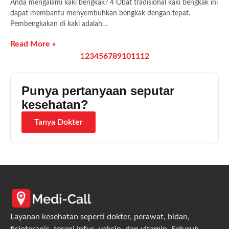
Anda mengalami kaki bengkak? 4 Obat tradisional kaki bengkak ini
dapat membantu menyembuhkan bengkak dengan tepat.
Pembengkakan di kaki adalah…
Read More »
1
2
3
4
5
6
7
8
9
10
11
12
Punya pertanyaan seputar
kesehatan?
Tanya Dokter
Layanan kesehatan seperti dokter, perawat, bidan,
fisioterapis, terapi infus, vaksin, dan vitamin. Seluruh