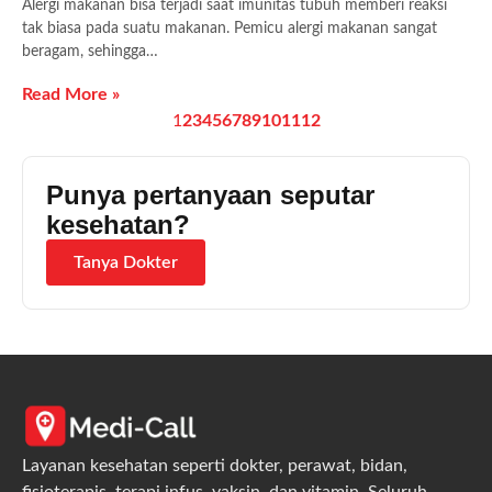
Alergi makanan bisa terjadi saat imunitas tubuh memberi reaksi
tak biasa pada suatu makanan. Pemicu alergi makanan sangat
beragam, sehingga…
Read More »
1
2
3
4
5
6
7
8
9
10
11
12
Punya pertanyaan seputar
kesehatan?
Tanya Dokter
Layanan kesehatan seperti dokter, perawat, bidan,
fisioterapis, terapi infus, vaksin, dan vitamin. Seluruh