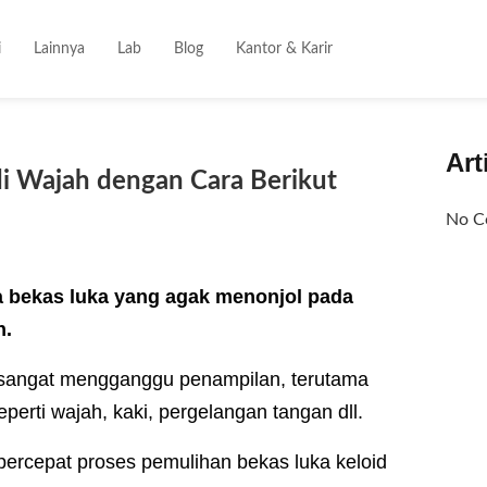
i
Lainnya
Lab
Blog
Kantor & Karir
Art
di Wajah dengan Cara Berikut
No Co
a bekas luka yang agak menonjol pada
n.
an sangat mengganggu penampilan, terutama
eperti wajah, kaki, pergelangan tangan dll.
ercepat proses pemulihan bekas luka keloid