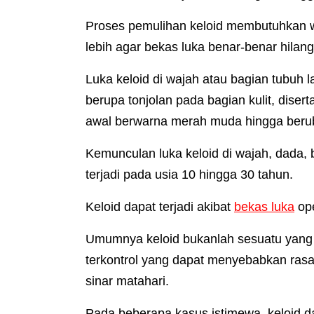
Proses pemulihan keloid membutuhkan wa
lebih agar bekas luka benar-benar hilang
Luka keloid di wajah atau bagian tubuh l
berupa tonjolan pada bagian kulit, diser
awal berwarna merah muda hingga beru
Kemunculan luka keloid di wajah, dada, b
terjadi pada usia 10 hingga 30 tahun.
Keloid dapat terjadi akibat
bekas luka
ope
Umumnya keloid bukanlah sesuatu yang 
terkontrol yang dapat menyebabkan rasa g
sinar matahari.
Pada beberapa kasus istimewa, keloid da