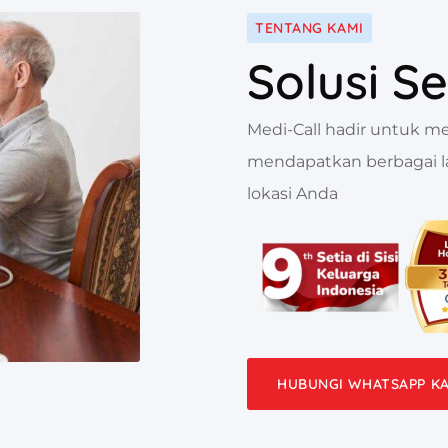
TENTANG KAMI
Solusi S
Medi-Call hadir untuk m
mendapatkan berbagai l
lokasi Anda
HUBUNGI WHATSAPP K