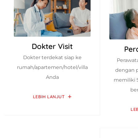
Dokter Visit
Per
Dokter terdekat siap ke
Perawat
rumah/apartemen/hotel/villa
dengan p
Anda
memiliki 
be
LEBIH LANJUT
LE