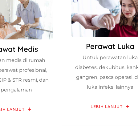
Perawat Luka
awat Medis
Untuk perawatan luka
an medis di rumah
diabetes, dekubitus, kank
erawat profesional,
gangren, pasca operasi, 
SIP & STR resmi, dan
luka infeksi lainnya
rpengalaman
LEBIH LANJUT
BIH LANJUT