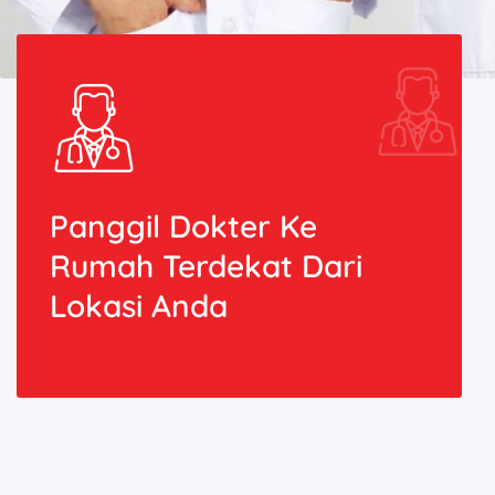
Panggil Dokter Ke
Rumah Terdekat Dari
Lokasi Anda