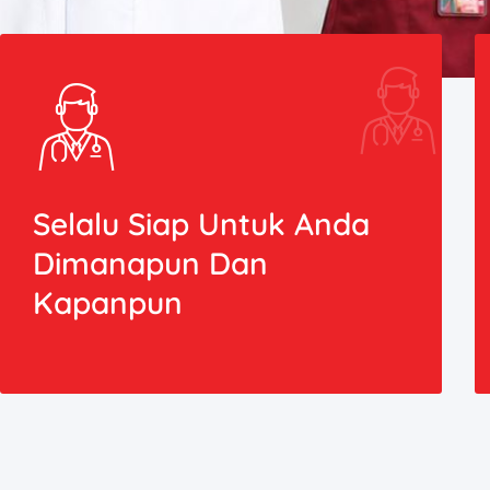
Selalu Siap Untuk Anda
Dimanapun Dan
Kapanpun