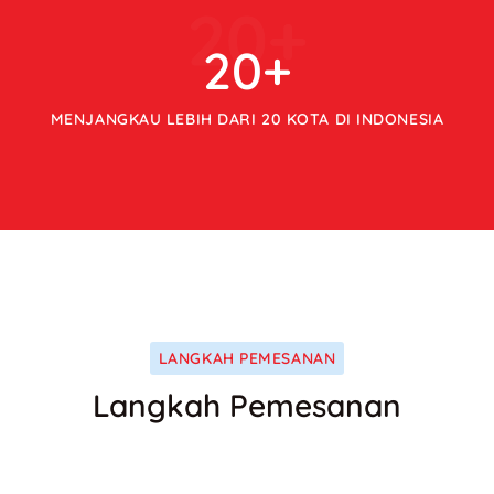
20
+
20
+
MENJANGKAU LEBIH DARI 20 KOTA DI INDONESIA
LANGKAH PEMESANAN
Langkah Pemesanan