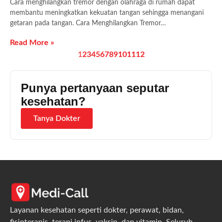
Cara menghilangkan tremor dengan olahraga di rumah dapat
membantu meningkatkan kekuatan tangan sehingga menangani
getaran pada tangan. Cara Menghilangkan Tremor…
Read More »
1
2
3
4
5
6
7
8
9
10
11
12
Punya pertanyaan seputar
kesehatan?
Tanya Dokter
Layanan kesehatan seperti dokter, perawat, bidan,
fisioterapis, terapi infus, vaksin, dan vitamin. Seluruh