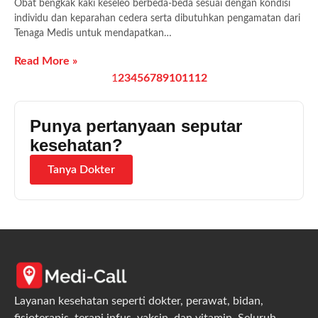
Obat bengkak kaki keseleo berbeda-beda sesuai dengan kondisi
individu dan keparahan cedera serta dibutuhkan pengamatan dari
Tenaga Medis untuk mendapatkan…
Read More »
1
2
3
4
5
6
7
8
9
10
11
12
Punya pertanyaan seputar
kesehatan?
Tanya Dokter
Layanan kesehatan seperti dokter, perawat, bidan,
fisioterapis, terapi infus, vaksin, dan vitamin. Seluruh