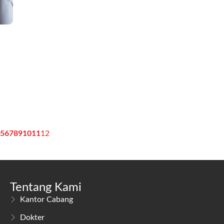
5
6
7
8
9
10
11
12
Tentang Kami
Kantor Cabang
Dokter