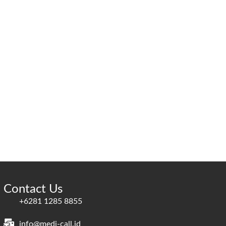
Contact Us
+6281 1285 8855
info@medi-call.id