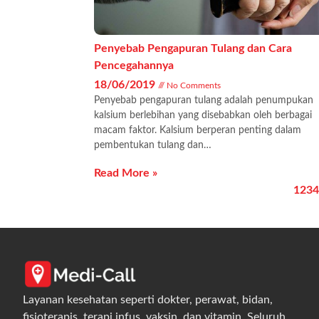
Penyebab Pengapuran Tulang dan Cara
Pencegahannya
18/06/2019
No Comments
Penyebab pengapuran tulang adalah penumpukan
kalsium berlebihan yang disebabkan oleh berbagai
macam faktor. Kalsium berperan penting dalam
pembentukan tulang dan…
Read More »
1
2
3
4
Layanan kesehatan seperti dokter, perawat, bidan,
fisioterapis, terapi infus, vaksin, dan vitamin. Seluruh