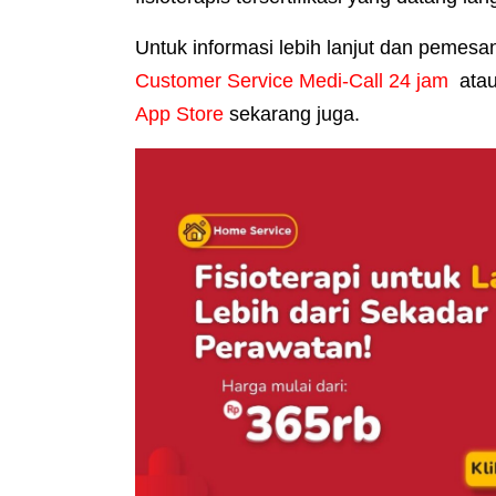
Untuk informasi lebih lanjut dan pemesan
Customer Service Medi-Call 24 jam
atau 
App Store
sekarang juga.