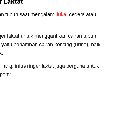
r Laktat
an tubuh saat mengalami
luka
, cedera atau
nger laktat untuk menggantikan cairan tubuh
 yaitu penambah cairan kencing (urine), baik
k.
lang, infus ringer
laktat juga berguna untuk
erti: