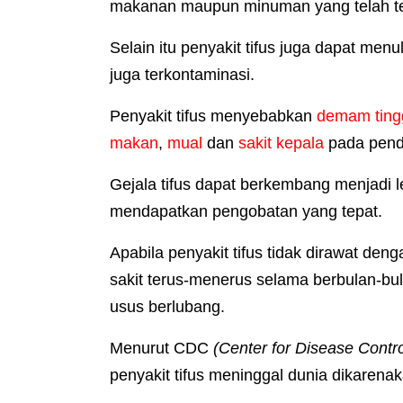
makanan maupun minuman yang telah ter
Selain itu penyakit tifus juga dapat me
juga terkontaminasi.
Penyakit tifus menyebabkan
demam ting
makan
,
mual
dan
sakit kepala
pada pend
Gejala tifus dapat berkembang menjadi le
mendapatkan pengobatan yang tepat.
Apabila penyakit tifus tidak dirawat de
sakit terus-menerus selama berbulan-bu
usus berlubang.
Menurut CDC
(Center for Disease Contr
penyakit tifus meninggal dunia dikarena