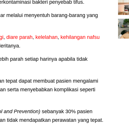
kontaminasi bakteri penyebab tifus.
nular melalui menyentuh barang-barang yang
gi
,
diare parah
,
kelelahan
,
kehilangan nafsu
eritanya.
bih parah setiap harinya apabila tidak
ngan tepat dapat membuat pasien mengalami
lan serta menyebabkan komplikasi seperti
ol and Prevention)
sebanyak 30% pasien
kan tidak mendapatkan perawatan yang tepat.